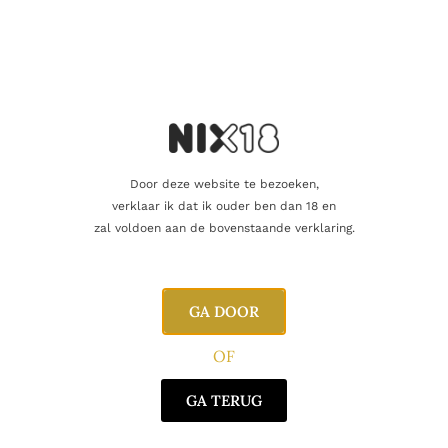
Inhoud
70cl
Alcoholpercentage
40,0%
Producent
Christian Drouin
Door deze website te bezoeken,
Oorsprong
Frankrijk
verklaar ik dat ik ouder ben dan 18 en
zal voldoen aan de bovenstaande verklaring.
Gerelateerde producten
GA DOOR
OF
GA TERUG