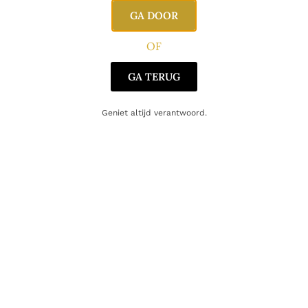
Proefnotities
GA DOOR
Neus
OF
Fris en aromatisch met duidelijke tonen van jeneverbes, citrus
en lichte kruidigheid.
GA TERUG
Smaak
Zacht en verfrissend met een mooie balans tussen citrus,
Geniet altijd verantwoord.
kruiden en een subtiele florale toets.
Afdronk
Licht en elegant met frisse citrus en een aangename kruidige
nasmaak.
Huis Aerts advies
Perfect voor een alcoholvrije gin-tonic: combineer met een
premium tonic en werk af met een schijfje limoen of sinaasappel
en enkele verse kruiden.