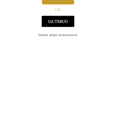
OF
GA TERUG
Gerelateerde producten
Geniet altijd verantwoord.