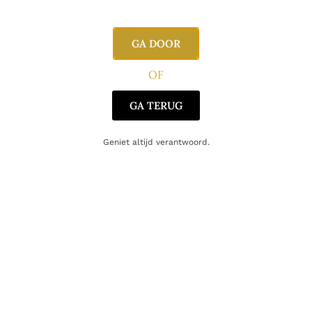
Inhoud
50cl
Alcoholpercentage
44,0%
GA DOOR
Producent
Hentho
OF
Oorsprong
België
GA TERUG
Geniet altijd verantwoord.
Gerelateerde producten