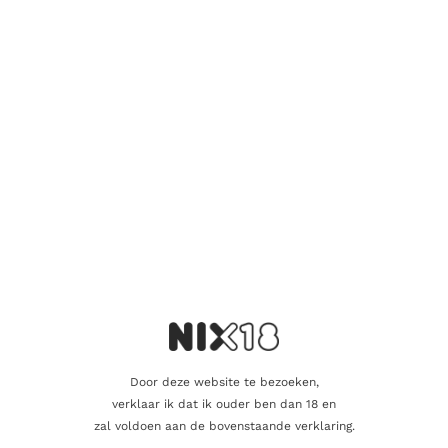
Toevoegen aan winkelwagen
Vind je dat dit product perfect is voor een
vriend of een geliefde? U kunt voor dit
artikel een cadeaukaart kopen!
Dit product als cadeau doen
Nog maar 1 op voorraad!
Aanvullende informatie
Door deze website te bezoeken,
verklaar ik dat ik ouder ben dan 18 en
zal voldoen aan de bovenstaande verklaring.