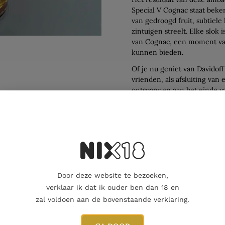
Special V Cognac staat beke
van gedroogd fruit, subtiele
zintuigen streelt. Elke slok 
van Cognac, een moment van
kunnen bieden.
Of je nu geniet van Davidof
vrienden, als afsluiting va
ontspannen aan het einde va
herinneringen creëert en d
verdiept.
Davidoff Special V Cognac i
eerbetoon aan de tijdloze ku
genoegens van het leven. Met
de belofte van voortreffelij
maakt.
Door deze website te bezoeken,
verklaar ik dat ik ouder ben dan 18 en
zal voldoen aan de bovenstaande verklaring.
Aanvullende informatie