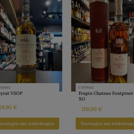
OGNAC
COGNAC
eyrat VSOP
Frapin Chateau Fontpinot
XO
59.95
€
119.00
€
oevoegen aan winkelwagen
Toevoegen aan winkelwag