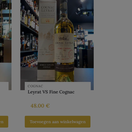
COGNAC
Leyrat VS Fine Cognac
48.00
€
en
Toevoegen aan winkelwagen