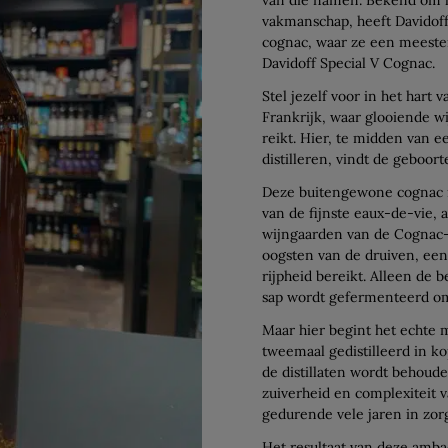
vakmanschap, heeft Davidoff 
cognac, waar ze een meeste
Davidoff Special V Cognac.
Stel jezelf voor in het hart
Frankrijk, waar glooiende w
reikt. Hier, te midden van 
distilleren, vindt de geboort
Deze buitengewone cognac is
van de fijnste eaux-de-vie, 
wijngaarden van de Cognac-
oogsten van de druiven, een
rijpheid bereikt. Alleen de
sap wordt gefermenteerd om
Maar hier begint het echte 
tweemaal gedistilleerd in kop
de distillaten wordt behoude
zuiverheid en complexiteit 
gedurende vele jaren in zor
Het resultaat van deze ambac