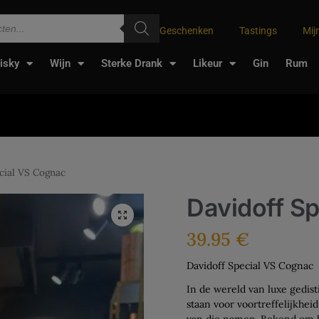
Geschenken
Tastings
Mij
isky
Wijn
Sterke Drank
Likeur
Gin
Rum
cial VS Cognac
Davidoff S
39.95
€
Davidoff Special VS Cognac
In de wereld van luxe gedis
staan voor voortreffelijkheid
van die namen. Bekend om h