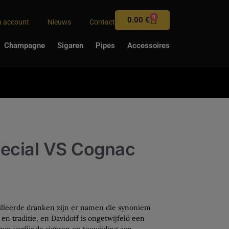
0
0.00
€
n account
Nieuws
Contact
Champagne
Sigaren
Pipes
Accessoires
pecial VS Cognac
tilleerde dranken zijn er namen die synoniem
 en traditie, en Davidoff is ongetwijfeld een
un verfijnde sigaren en toewijding aan