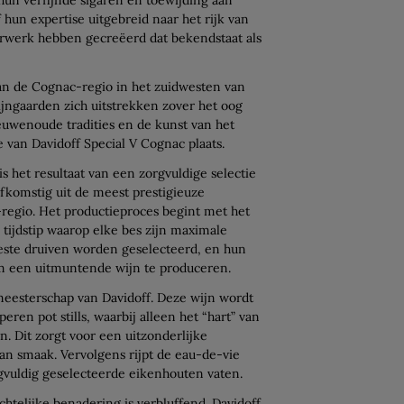
hun expertise uitgebreid naar het rijk van
rwerk hebben gecreëerd dat bekendstaat als
 van de Cognac-regio in het zuidwesten van
ijngaarden zich uitstrekken zover het oog
eeuwenoude tradities en de kunst van het
e van Davidoff Special V Cognac plaats.
 het resultaat van een zorgvuldige selectie
afkomstig uit de meest prestigieuze
regio. Het productieproces begint met het
 tijdstip waarop elke bes zijn maximale
 beste druiven worden geselecteerd, en hun
 een uitmuntende wijn te produceren.
meesterschap van Davidoff. Deze wijn wordt
eren pot stills, waarbij alleen het “hart” van
n. Dit zorgt voor een uitzonderlijke
van smaak. Vervolgens rijpt de eau-de-vie
gvuldig geselecteerde eikenhouten vaten.
htelijke benadering is verbluffend. Davidoff