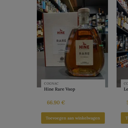
COGNAC
C
Hine Rare Vsop
L
66.90
€
Toevoegen aan winkelwagen
T