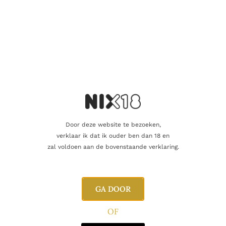
Naam
E-mail
Door deze website te bezoeken,
verklaar ik dat ik ouder ben dan 18 en
zal voldoen aan de bovenstaande verklaring.
GA DOOR
Gerelateerde producten
OF