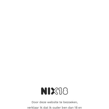
van 100% Pinot Noir-druiven, die met de hand worden geoogst
van wijngaarden in de regio. De wijn ondergaat vervolgens een
traditionele vinificatie, waarbij de druiven worden
gefermenteerd en gerijpt om de gewenste smaakprofielen te
bereiken.
De rode Sancerre-wijnen van Domaine La Grande Maison
hebben meestal een lichtrode kleur met aroma’s van rode
bessen, kersen en aardse tonen. Ze staan bekend om hun
verfijnde structuur, frisheid en delicate tannines. Deze wijnen
kunnen goed samengaan met een verscheidenheid aan
gerechten, waaronder gegrilde vis, gevogelte en lichte
vleesgerechten.
Aanvullende informatie
Door deze website te bezoeken,
Inhoud
75cl
verklaar ik dat ik ouder ben dan 18 en