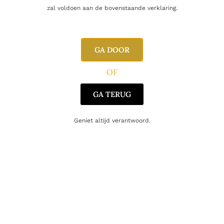
zal voldoen aan de bovenstaande verklaring.
Alcoholpercentage
13,5%
Producent
Domaine La Grande Maison
GA DOOR
Regio
Loire
OF
Oorsprong
Frankrijk
GA TERUG
Druifsoort
Pinot Noir
Geniet altijd verantwoord.
Gerelateerde producten