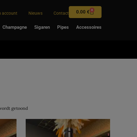
0
0.00
€
n account
Nieuws
Contact
Champagne
Sigaren
Pipes
Accessoires
 wordt getoond