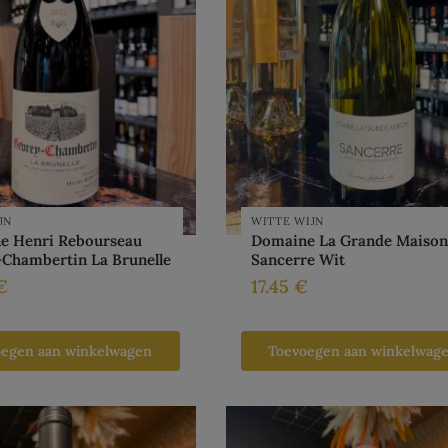
JN
WITTE WIJN
e Henri Rebourseau
Domaine La Grande Maison
Chambertin La Brunelle
Sancerre Wit
€
17.45
€
oegen aan winkelwagen
Toevoegen aan winkelwag