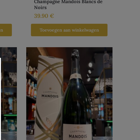
Champagne Mandois Blancs de
Noirs
39.90
€
en
Toevoegen aan winkelwagen