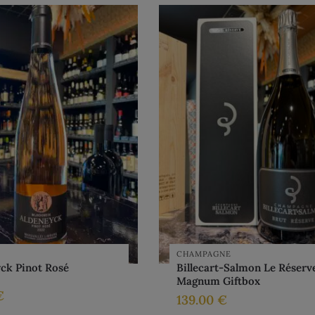
CHAMPAGNE
ck Pinot Rosé
Billecart-Salmon Le Réserv
Magnum Giftbox
€
139.00
€