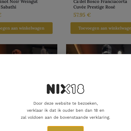
inot Noir Weingut
Ca’del Bosco Franciacorta
 Sabathi
Cuvée Prestige Rosé
€
57.95
€
oegen aan winkelwagen
Toevoegen aan winkelwag
Door deze website te bezoeken,
verklaar ik dat ik ouder ben dan 18 en
zal voldoen aan de bovenstaande verklaring.