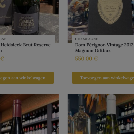
GNE
CHAMPAGNE
 Heidsieck Brut Réserve
Dom Pérignon Vintage 2012
m
Magnum Giftbox
€
550.00
€
oegen aan winkelwagen
Toevoegen aan winkelwag