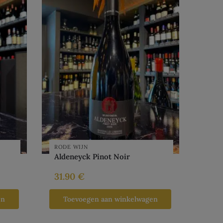
RODE WIJN
Aldeneyck Pinot Noir
31.90
€
en
Toevoegen aan winkelwagen