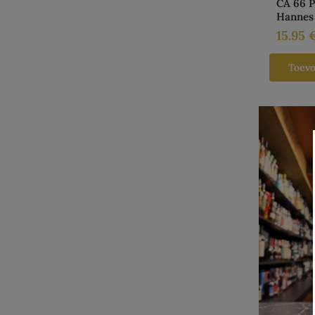
CA 66 P
Hannes
15.95
Toev