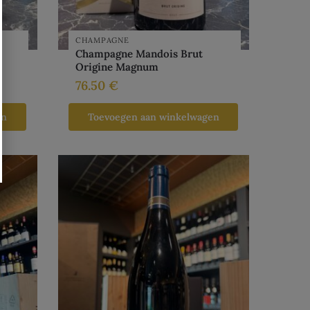
CHAMPAGNE
Champagne Mandois Brut
Origine Magnum
76.50
€
en
Toevoegen aan winkelwagen