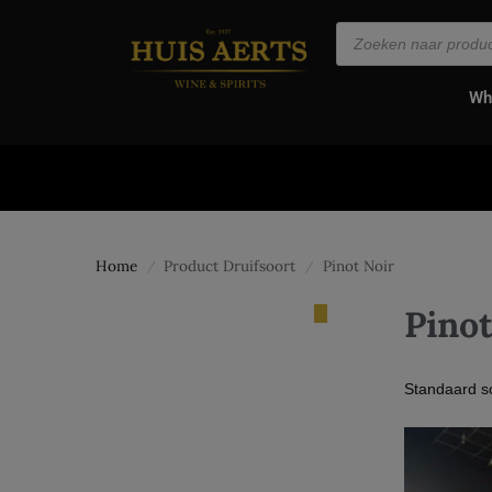
de
inhoud
Wh
Home
Product Druifsoort
Pinot Noir
/
/
Pinot