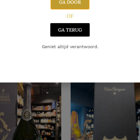
GA DOOR
OF
GNE
CHAMPAGNE
gne Mandois Brut
Champagne Mandois Brut
GA TERUG
Réserve Rosé
Origine
€
31.20
€
Geniet altijd verantwoord.
oegen aan winkelwagen
Toevoegen aan winkelwag