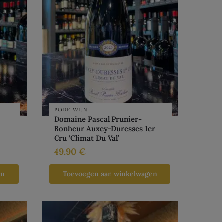
RODE WIJN
Domaine Pascal Prunier-
Bonheur Auxey-Duresses 1er
Cru ‘Climat Du Val’
49.90
€
en
Toevoegen aan winkelwagen