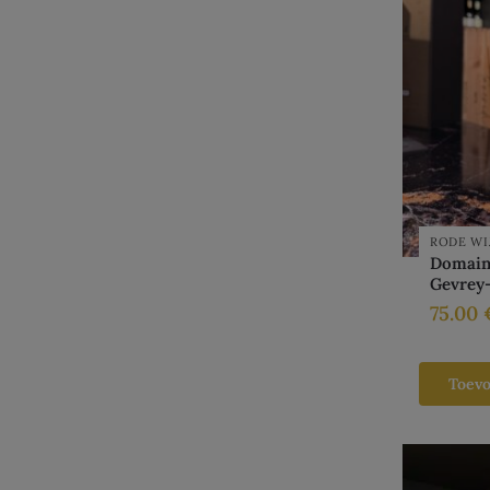
RODE WI
Domain
Gevrey-
75.00
Toev