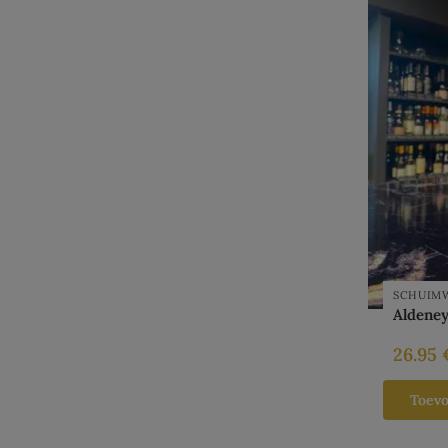
SCHUIM
Aldeney
26.95
Toev