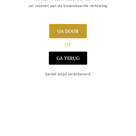
Naam
zal voldoen aan de bovenstaande verklaring.
E-mail
GA DOOR
OF
GA TERUG
Geniet altijd verantwoord.
Gerelateerde producten