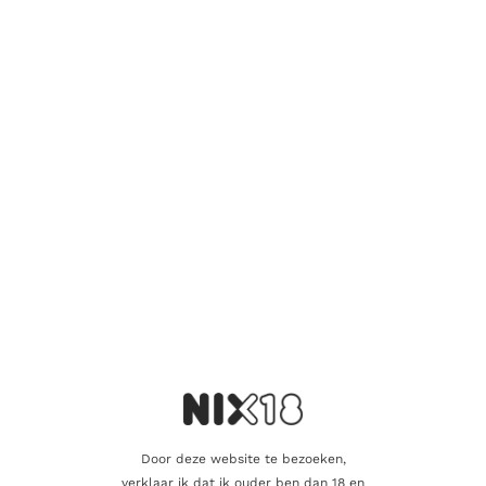
Er zijn nog geen beoordelingen.
Wees de eerste om “Dramfool Invergordon
36 Years” te beoordelen
Je e-mailadres wordt niet gepubliceerd.
Vereiste velden zijn
gemarkeerd met
*
Je waardering
*
Je beoordeling
*
Door deze website te bezoeken,
verklaar ik dat ik ouder ben dan 18 en