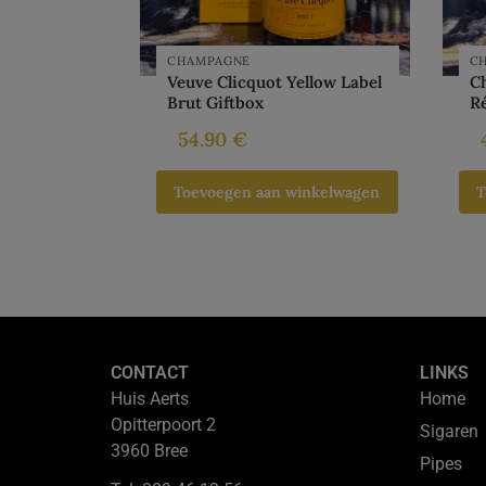
CHAMPAGNE
C
Veuve Clicquot Yellow Label
Ch
Brut Giftbox
R
54.90
€
Toevoegen aan winkelwagen
T
CONTACT
LINKS
Huis Aerts
Home
Opitterpoort 2
Sigaren
3960 Bree
Pipes