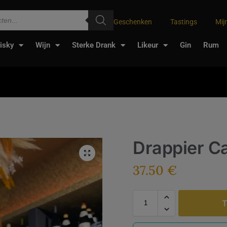
Geschenken
Tastings
Mij
isky
Wijn
Sterke Drank
Likeur
Gin
Rum
Drappier Ca
37.50
€
T