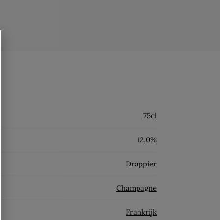
75cl
12,0%
Drappier
Champagne
Frankrijk