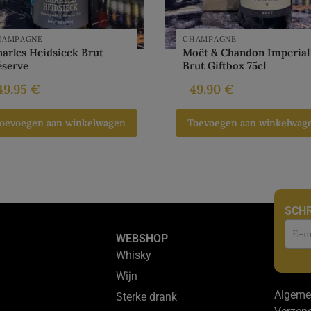
HAMPAGNE
CHAMPAGNE
arles Heidsieck Brut
Moët & Chandon Imperial
éserve
Brut Giftbox 75cl
49.95
€
49.90
€
oevoegen aan winkelwagen
Toevoegen aan winkelwag
SCHR
Nie
WEBSHOP
Whisky
Wijn
Algeme
Sterke drank