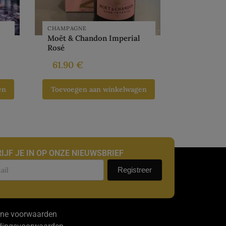
CHAMPAGNE
Moët & Chandon Imperial
Rosé
61.90
€
en
Toevoegen aan winkelwagen
IJF JE IN OP ONZE NIEUWSBRIEF
uwsbrief
Registreer
ne voorwaarden