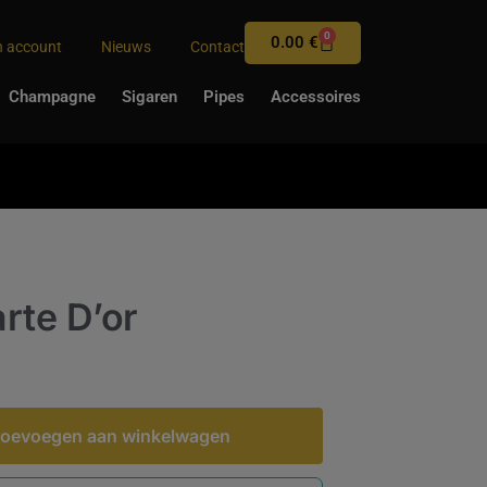
0
0.00
€
n account
Nieuws
Contact
Champagne
Sigaren
Pipes
Accessoires
rte D’or
oevoegen aan winkelwagen