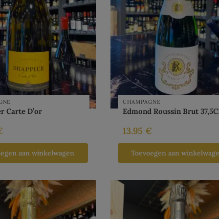
GNE
CHAMPAGNE
r Carte D’or
Edmond Roussin Brut 37,5C
€
13.95
€
oegen aan winkelwagen
Toevoegen aan winkelwag