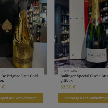
GNE
CHAMPAGNE
De Brignac Brut Gold
Bollinger Special Cuvée Bru
box
giftbox
0
€
63.50
€
oegen aan winkelwagen
Toevoegen aan winkelwag