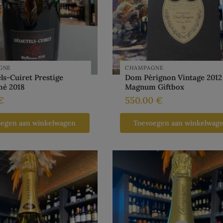
GNE
CHAMPAGNE
ls-Cuiret Prestige
Dom Pérignon Vintage 2012
mé 2018
Magnum Giftbox
€
550.00
€
oegen aan winkelwagen
Toevoegen aan winkelwag