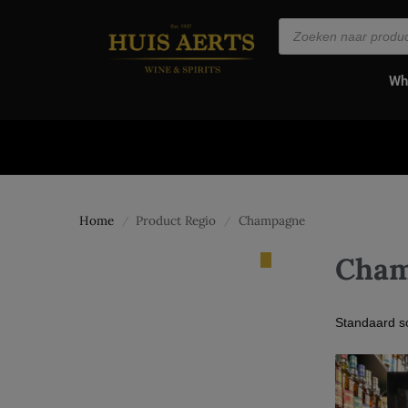
de
inhoud
Wh
Home
Product Regio
Champagne
/
/
Cham