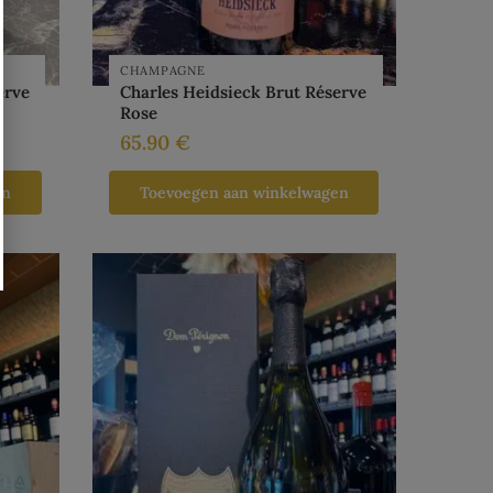
CHAMPAGNE
erve
Charles Heidsieck Brut Réserve
Rose
65.90
€
en
Toevoegen aan winkelwagen