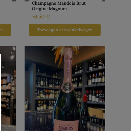
Champagne Mandois Brut
Origine Magnum
76.50
€
en
Toevoegen aan winkelwagen