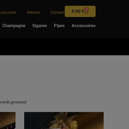
0
0.00
€
n account
Nieuws
Contact
Champagne
Sigaren
Pipes
Accessoires
 wordt getoond