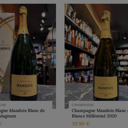
GNE
CHAMPAGNE
gne Mandois Blanc de
Champagne Mandois Blanc 
 Magnum
Blancs Millésimé 2020
€
39.90
€