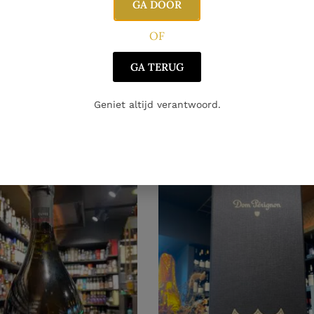
GA DOOR
OF
GNE
CHAMPAGNE
 Heidsieck Brut Réserve
Charles Heidsieck Brut Rés
GA TERUG
Magnum
€
115.00
€
Geniet altijd verantwoord.
oegen aan winkelwagen
Toevoegen aan winkelwag