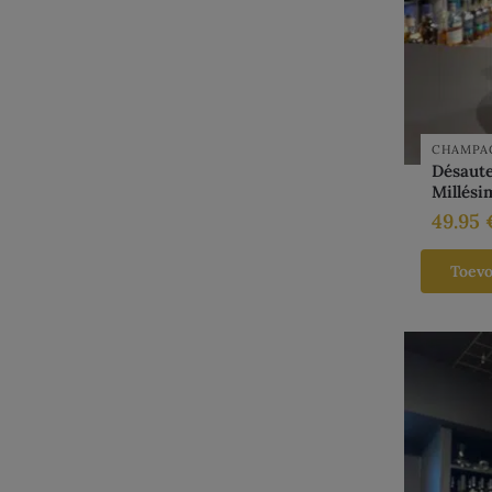
CHAMPA
Désaute
Millési
49.95
Toev