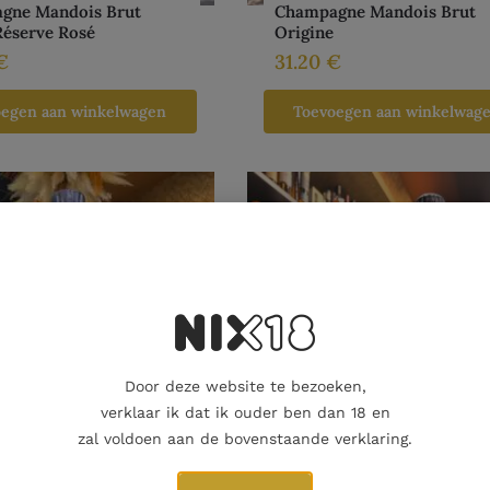
gne Mandois Brut
Champagne Mandois Brut
Réserve Rosé
Origine
€
31.20
€
oegen aan winkelwagen
Toevoegen aan winkelwag
Door deze website te bezoeken,
verklaar ik dat ik ouder ben dan 18 en
zal voldoen aan de bovenstaande verklaring.