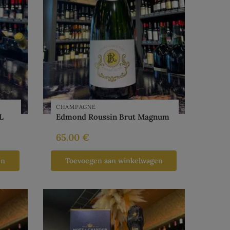
CHAMPAGNE
L
Edmond Roussin Brut Magnum
65.00
€
en
Toevoegen aan winkelwagen