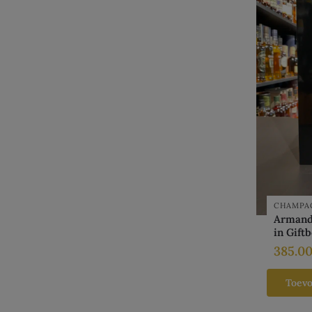
CHAMPA
Armand 
in Gift
385.0
Toev