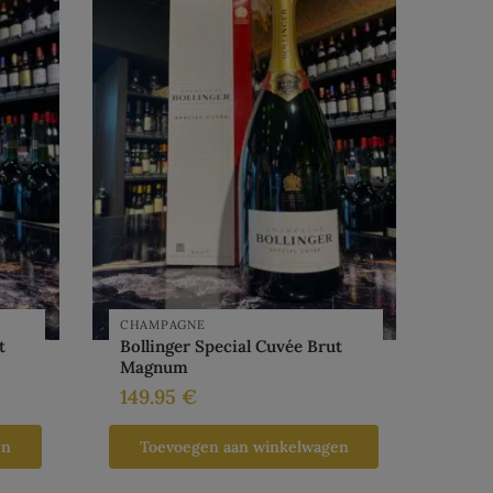
CHAMPAGNE
t
Bollinger Special Cuvée Brut
Magnum
149.95
€
en
Toevoegen aan winkelwagen