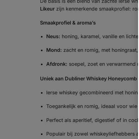
De basis is een blend van zachte Ierse whi
Likeur
zijn kenmerkende smaakprofiel: ron
Smaakprofiel & aroma’s
Neus:
honing, karamel, vanille en licht
Mond:
zacht en romig, met honingraat, 
Afdronk:
soepel, zoet en verwarmend m
Uniek aan Dubliner Whiskey Honeycomb 
Ierse whiskey gecombineerd met honin
Toegankelijk en romig, ideaal voor wie
Perfect als aperitief, digestief of in cock
Populair bij zowel whiskeyliefhebbers 