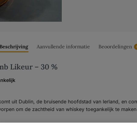
Beschrijving
Aanvullende informatie
Beoordelingen
b Likeur – 30 %
nkelijk
omt uit Dublin, de bruisende hoofdstad van Ierland, en com
worpen om de zachtheid van whiskey toegankelijk te maken 