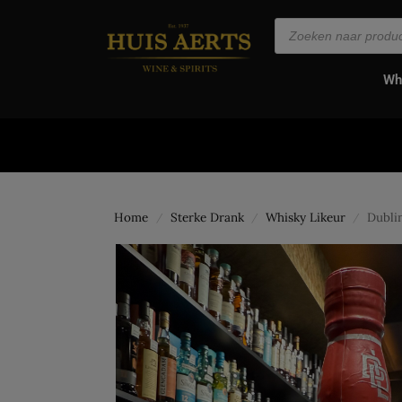
de
inhoud
Wh
Home
Sterke Drank
Whisky Likeur
Dubli
/
/
/