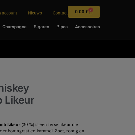
0
0.00
€
n account
Nieuws
Contact
Champagne
Sigaren
Pipes
Accessoires
hiskey
 Likeur
mb Likeur
(30 %) is een Ierse likeur die
met honingraat en karamel. Zoet, romig en