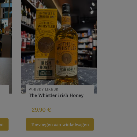
WHISKY LIKEUR
The Whistler irish Honey
29.90
€
en
Toevoegen aan winkelwagen