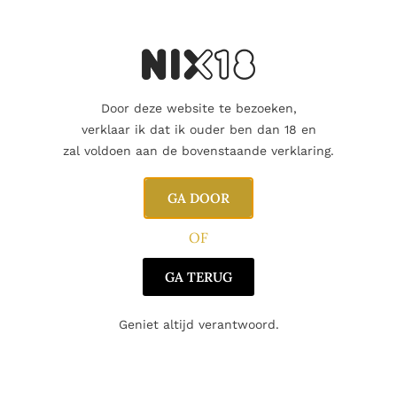
skey, verrijkt met honingraat en zoete karameltinten. Dit g
d, romig en met een vleugje toffee.
e whiskeytonen.
Door deze website te bezoeken,
verklaar ik dat ik ouder ben dan 18 en
toffee, fudge en een subtiele whiskeybasis.
zal voldoen aan de bovenstaande verklaring.
et een vleugje kruiden.
GA DOOR
Likeur
OF
graat en karamel
GA TERUG
 whiskeylikeuren ontdekt
Geniet altijd verantwoord.
tails
als zoetebekken