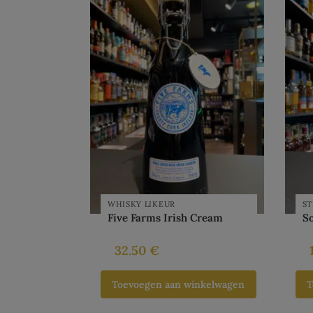
WHISKY LIKEUR
ST
Five Farms Irish Cream
S
32.50
€
Toevoegen aan winkelwagen
T