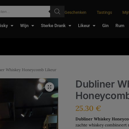
Geschenken
Tastings
Mij
isky
Wijn
Sterke Drank
Likeur
Gin
Rum
ner Whiskey Honeycomb Likeur
Dubliner W
Honeycomb
25.30
€
Dubliner Whiskey Honeyco
zachte whiskey combineert 