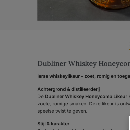
Dubliner Whiskey Honeycom
Ierse whiskeylikeur – zoet, romig en toega
Achtergrond & distilleerderij
De
Dubliner Whiskey Honeycomb Likeur
k
zoete, romige smaken. Deze likeur is ont
speelse twist te geven.
Stijl & karakter