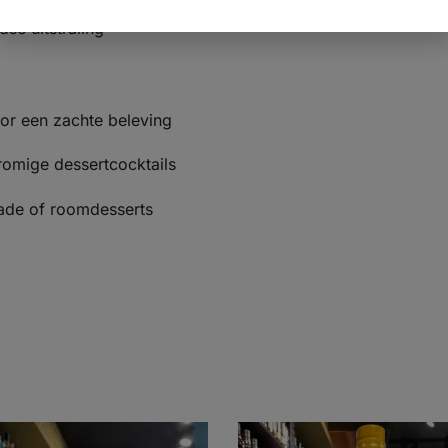
dse uitstraling
oor een zachte beleving
 romige dessertcocktails
lade of roomdesserts