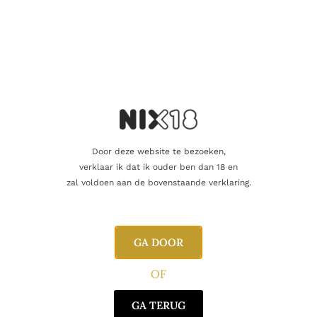
zuren, fruitig in de mond,
Smaak
droge afdronk. Weinig gefilterd.
Klassieke Barbera uit de
westkant vd Barolo vallei.
Producent
Ellena Giuseppe
Regio
Piemonte
Oorsprong
Italië
Door deze website te bezoeken,
verklaar ik dat ik ouder ben dan 18 en
Druifsoort
Barbera
zal voldoen aan de bovenstaande verklaring.
GA DOOR
Gerelateerde producten
OF
GA TERUG