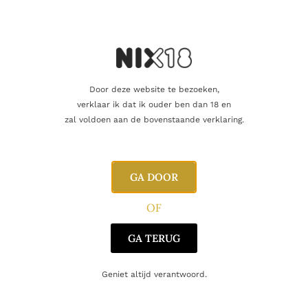
WIJNMAKERS
Sandra Alves & Teresa Gaspar.
KLEUR
Kristalhelder, strogeel met gouden tinten.
Door deze website te bezoeken,
verklaar ik dat ik ouder ben dan 18 en
AROMA
zal voldoen aan de bovenstaande verklaring.
Intens, met citrusnoten en wit perzik, goed geïntegreerd met
de toast van de vaten en hints van specerijen.
SMAAK
GA DOOR
In de mond is de wijn zeer elegant en fris, met een lange,
OF
levendige afdronk.
GA TERUG
Toevoegen aan winkelwagen
Geniet altijd verantwoord.
Vind je dat dit product perfect is voor een