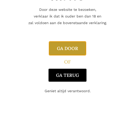
Door deze website te bezoeken,
Nog maar 2 op voorraad!
verklaar ik dat ik ouder ben dan 18 en
zal voldoen aan de bovenstaande verklaring.
GA DOOR
Aanvullende informatie
OF
GA TERUG
Inhoud
70cl
Alcoholpercentage
44,0%
Geniet altijd verantwoord.
Producent
Graanstokerij Filliers
Gerelateerde producten