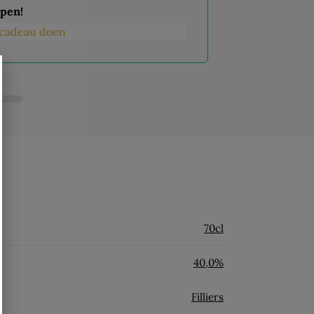
pen!
s cadeau doen
70cl
40,0%
Filliers