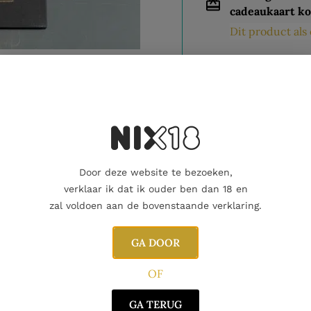
cadeaukaart ko
Dit product al
Nog maar 2 op voorraad!
Aanvullende informatie
Beoordelingen
0
Door deze website te bezoeken,
verklaar ik dat ik ouder ben dan 18 en
zal voldoen aan de bovenstaande verklaring.
GA DOOR
OF
GA TERUG