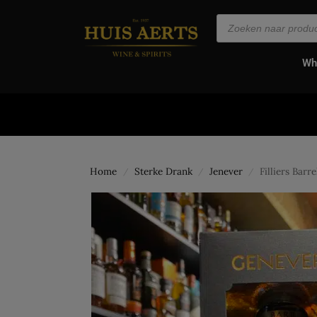
de
inhoud
Wh
Home
Sterke Drank
Jenever
Filliers Barr
/
/
/