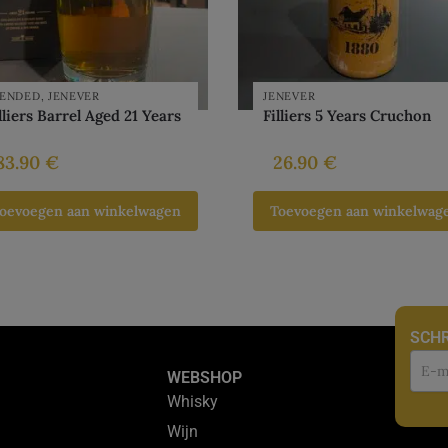
LENDED
,
JENEVER
JENEVER
lliers Barrel Aged 21 Years
Filliers 5 Years Cruchon
83.90
€
26.90
€
oevoegen aan winkelwagen
Toevoegen aan winkelwag
SCHR
Nie
WEBSHOP
Whisky
Wijn