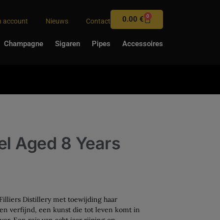
0
0.00
€
n account
Nieuws
Contact
Champagne
Sigaren
Pipes
Accessoires
rel Aged 8 Years
Filliers Distillery met toewijding haar
en verfijnd, een kunst die tot leven komt in
r. Een reis van acht jaar rijping op