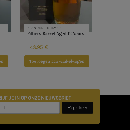
BLENDED
,
JENEVER
Filliers Barrel Aged 12 Years
48.95
€
en
Toevoegen aan winkelwagen
IJF JE IN OP ONZE NIEUWSBRIEF
uwsbrief
Registreer