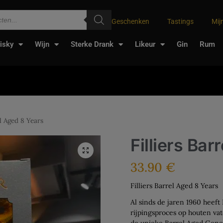
Geschenken
Tastings
Mij
isky
Wijn
Sterke Drank
Likeur
Gin
Rum
el Aged 8 Years
Filliers Bar
33.90
€
Filliers Barrel Aged 8 Years
Al sinds de jaren 1960 heeft 
rijpingsproces op houten vat
de unieke Barrel Aged Geneve