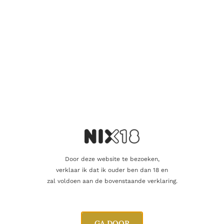
Dit product als cadeau doen
Nog maar 1 op voorraad!
Aanvullende informatie
Inhoud
70cl
Door deze website te bezoeken,
verklaar ik dat ik ouder ben dan 18 en
Alcoholpercentage
57,1%
zal voldoen aan de bovenstaande verklaring.
Campbeltown Whisky Company
Producent
ltd.
GA DOOR