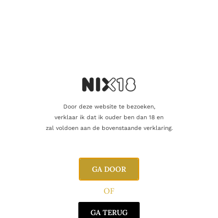
Aanvullende informatie
Inhoud
70cl
Alcoholpercentage
40,0%
Door deze website te bezoeken,
Producent
Bleeding Heart Rum Company
verklaar ik dat ik ouder ben dan 18 en
zal voldoen aan de bovenstaande verklaring.
Oorsprong
Filipijnen
GA DOOR
Gerelateerde producten
OF
GA TERUG