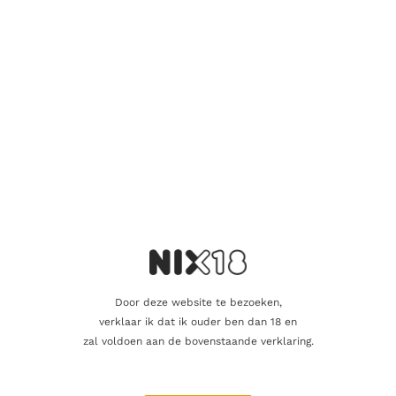
In de mond biedt de Gastro Gin een aangename smaak van
citrus, met een subtiele kruidigheid en een zeer verfijnde
afwerking. De gin heeft een zachte textuur, met een
evenwichtige balans tussen de pittigheid van de jeneverbes en
de frisse smaken van citrus en kruiden. Het is een gin die zowel
puur als gemengd in cocktails uitstekend tot zijn recht komt, en
die zich perfect leent voor het creëren van culinaire gin-
cocktails.
Aanvullende informatie
Beoordelingen
0
Door deze website te bezoeken,
verklaar ik dat ik ouder ben dan 18 en
Inhoud
70cl
zal voldoen aan de bovenstaande verklaring.
Alcoholpercentage
45%