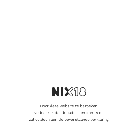
amandelen en kaneel dit aan. Vol en krachtig van smaak. Pure
chocolade, mokka en stroperige hints. Kaneel, amandelen en
een vleugje grapefruit volgen dit op. De afdronk is lang met
tonen van honing, hout en pure chocolade.
Aanvullende informatie
Inhoud
70cl
Alcoholpercentage
46,0%
Door deze website te bezoeken,
Blend
Single Malt
verklaar ik dat ik ouder ben dan 18 en
zal voldoen aan de bovenstaande verklaring.
Glenallachie Distillers Co.
Producent
Limited