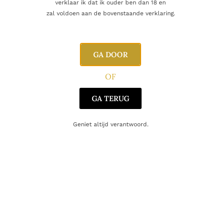
Afdronk
Lang, droog, peperig
verklaar ik dat ik ouder ben dan 18 en
zal voldoen aan de bovenstaande verklaring.
Alcoholpercentage
40,0%
Blend
Single Malt
GA DOOR
Producent
Glenlivet Distillery
OF
Regio
Speyside
GA TERUG
Oorsprong
Schotland
Geniet altijd verantwoord.
Gerelateerde producten