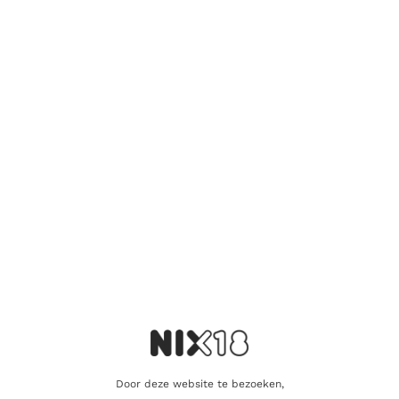
vriend of een geliefde? U kunt voor dit
artikel een cadeaukaart kopen!
Dit product als cadeau doen
Nog maar 4 op voorraad!
Aanvullende informatie
Inhoud
70cl
Geur
Eik, rijk, Madeira, appel
Door deze website te bezoeken,