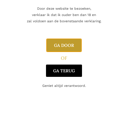
Door deze website te bezoeken,
Inhoud
70cl
verklaar ik dat ik ouder ben dan 18 en
zal voldoen aan de bovenstaande verklaring.
Alcoholpercentage
62,2%
Blend
Single Malt
GA DOOR
Regio
Speyside
OF
Glenallachie Distillers Co.
GA TERUG
Producent
Limited
Geniet altijd verantwoord.
Oorsprong
Schotland
Gerelateerde producten