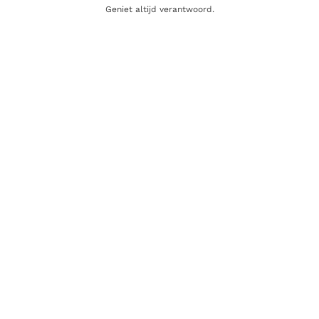
Geniet altijd verantwoord.
Inhoud
70cl
Alcoholpercentage
46,0%
Blend
Single Malt
Producent
Glendalough Distillery
Oorsprong
Ierland
Gerelateerde producten