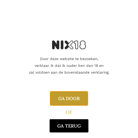
Vind je dat dit product perfect is voor een
vriend of een geliefde? U kunt voor dit
artikel een cadeaukaart kopen!
Dit product als cadeau doen
Door deze website te bezoeken,
verklaar ik dat ik ouder ben dan 18 en
Nog maar 3 op voorraad!
zal voldoen aan de bovenstaande verklaring.
GA DOOR
Aanvullende informatie
OF
Beoordelingen
0
GA TERUG