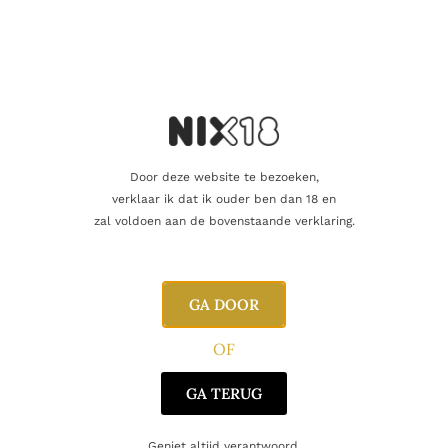
Blend
Single Malt
Regio
Speyside
Producent
Gordon & MacPhail
Oorsprong
Schotland
Door deze website te bezoeken,
verklaar ik dat ik ouder ben dan 18 en
zal voldoen aan de bovenstaande verklaring.
Gerelateerde producten
GA DOOR
OF
GA TERUG
Geniet altijd verantwoord.