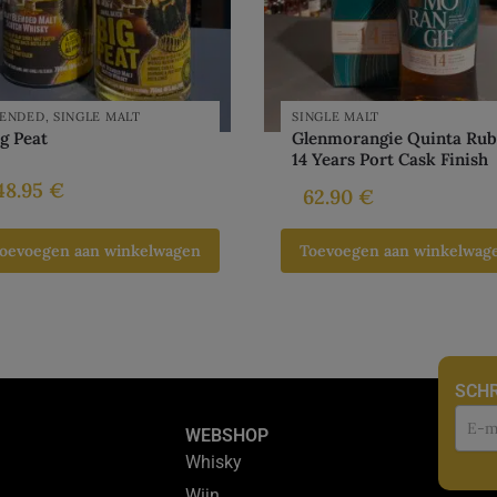
LENDED
,
SINGLE MALT
SINGLE MALT
g Peat
Glenmorangie Quinta Ru
14 Years Port Cask Finish
48.95
€
62.90
€
oevoegen aan winkelwagen
Toevoegen aan winkelwag
SCHR
Nie
WEBSHOP
Whisky
Wijn