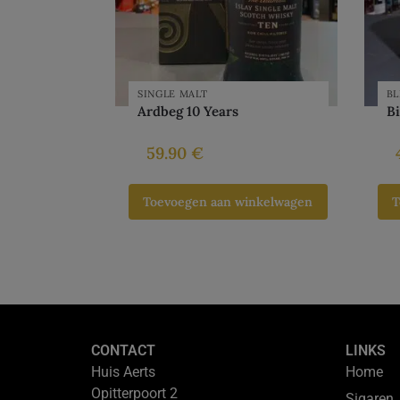
SINGLE MALT
B
Ardbeg 10 Years
Bi
59.90
€
Toevoegen aan winkelwagen
T
CONTACT
LINKS
Huis Aerts
Home
Opitterpoort 2
Sigaren