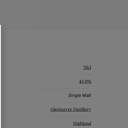
70cl
43,0%
Single Malt
Glenturret Distillery
Highland