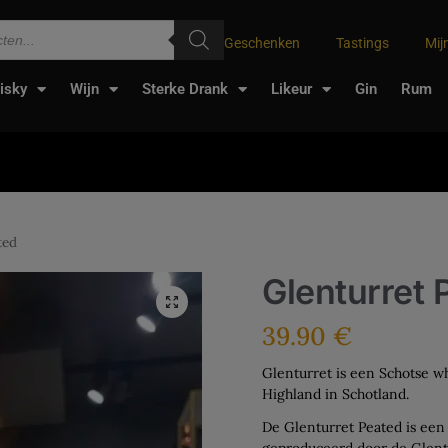
Geschenken
Tastings
Mij
isky
Wijn
Sterke Drank
Likeur
Gin
Rum
ted
Glenturret 
39.90
€
Glenturret is een Schotse wh
Highland in Schotland.
De Glenturret Peated is een
geproduceerd door de Glentur