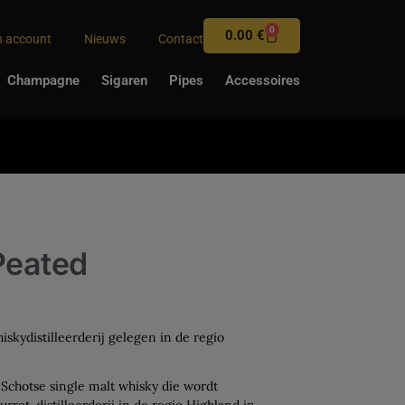
0
0.00
€
n account
Nieuws
Contact
Champagne
Sigaren
Pipes
Accessoires
Peated
iskydistilleerderij gelegen in de regio
 Schotse single malt whisky die wordt
ret-distilleerderij in de regio Highland in