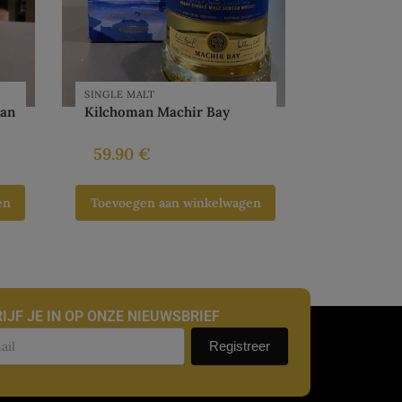
SINGLE MALT
ban
Kilchoman Machir Bay
59.90
€
en
Toevoegen aan winkelwagen
IJF JE IN OP ONZE NIEUWSBRIEF
uwsbrief
Registreer