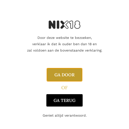
Alcoholpercentage
15,0%
Producent
Gonzalez Byass
Oorsprong
Spanje
Door deze website te bezoeken,
verklaar ik dat ik ouder ben dan 18 en
zal voldoen aan de bovenstaande verklaring.
Gerelateerde producten
GA DOOR
OF
GA TERUG
Geniet altijd verantwoord.