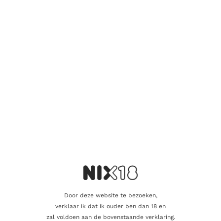
Vind je dat dit product perfect is voor een
vriend of een geliefde? U kunt voor dit
artikel een cadeaukaart kopen!
Dit product als cadeau doen
Nog maar 2 op voorraad!
Aanvullende informatie
Door deze website te bezoeken,
Inhoud
70cl
verklaar ik dat ik ouder ben dan 18 en
zal voldoen aan de bovenstaande verklaring.