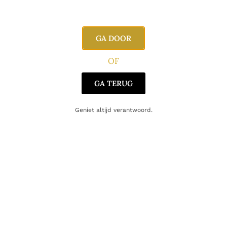
Alcoholpercentage
46,0%
Blend
Single Malt
GA DOOR
Producent
Het Anker
OF
Oorsprong
België
GA TERUG
Geniet altijd verantwoord.
Gerelateerde producten