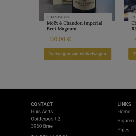
CHAMPAGNE
C
Moët & Chandon Imperial
Ch
Brut Magnum
R
110.00
€
Toevoegen aan winkelwagen
T
CONTACT
LINKS
Huis Aerts
Home
Opitterpoort 2
Sigaren
3960 Bree
Pipes