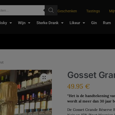
Geschenken
Tastings
Mij
isky
Wijn
Sterke Drank
Likeur
Gin
Rum
rut
Gosset Gra
49.95
€
“Het is de handtekening van
wordt al meer dan 30 jaar b
De Gosset Grande Réserve B
Noir en 15% Pinot Meunier. 