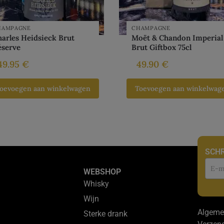
HAMPAGNE
CHAMPAGNE
arles Heidsieck Brut
Moët & Chandon Imperial
éserve
Brut Giftbox 75cl
49.95
€
49.90
€
oevoegen aan winkelwagen
Toevoegen aan winkelwag
SCHR
Nie
WEBSHOP
Whisky
Wijn
Algeme
Sterke drank