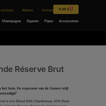
0
0.00
€
n account
Nieuws
Contact
Champagne
Sigaren
Pipes
Accessoires
nde Réserve Brut
 het huis. De expressie van de Gosset-stijl
estendigd.”
rut is een blend 43% Chardonnay, 42% Pinot
De Grande Réserve Brut is de signature van