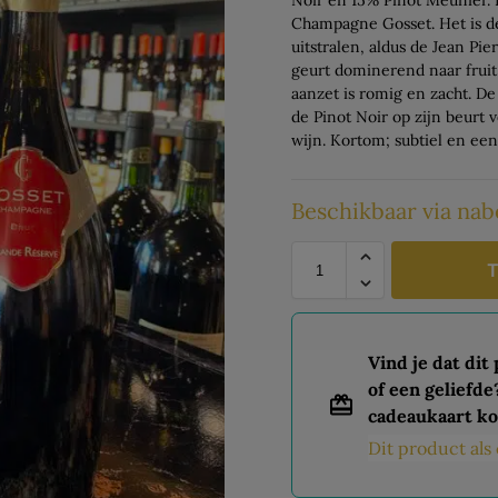
Champagne Gosset. Het is d
uitstralen, aldus de Jean Pi
geurt dominerend naar frui
aanzet is romig en zacht. De
de Pinot Noir op zijn beurt 
wijn. Kortom; subtiel en een
Beschikbaar via nab
T
Vind je dat dit
of een geliefde
cadeaukaart ko
Dit product al