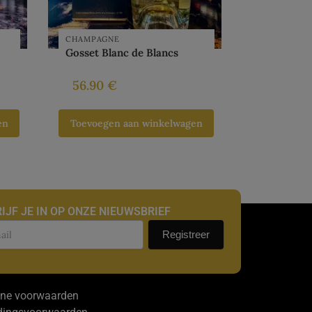
CHAMPAGNE
Gosset Blanc de Blancs
56.90
€
en
Toevoegen aan winkelwagen
IJF JE IN OP ONZE NIEUWSBRIEF
uwsbrief
Registreer
ne voorwaarden