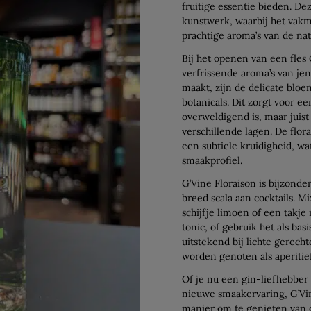
fruitige essentie bieden. De
kunstwerk, waarbij het vakm
prachtige aroma’s van de nat
Bij het openen van een fles
verfrissende aroma’s van je
maakt, zijn de delicate blo
botanicals. Dit zorgt voor ee
overweldigend is, maar juist
verschillende lagen. De flo
een subtiele kruidigheid, wa
smaakprofiel.
G’Vine Floraison is bijzonde
breed scala aan cocktails. 
schijfje limoen of een takje
tonic, of gebruik het als bas
uitstekend bij lichte gerech
worden genoten als aperitief
Of je nu een gin-liefhebber
nieuwe smaakervaring, G’Vi
manier om te genieten van d