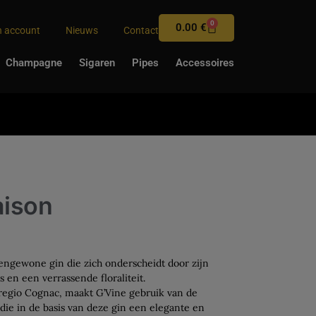
0
0.00
€
n account
Nieuws
Contact
Champagne
Sigaren
Pipes
Accessoires
aison
engewone gin die zich onderscheidt door zijn
s en een verrassende floraliteit.
regio Cognac, maakt G’Vine gebruik van de
die in de basis van deze gin een elegante en