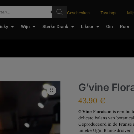
Geschenken
Tastings
Mij
isky
Wijn
Sterke Drank
Likeur
Gin
Rum
G’vine Flor
43.90
€
G’Vine Floraison
is een buit
delicate balans van botanical
Geproduceerd in de Franse 
unieke Ugni Blanc-druiven, 