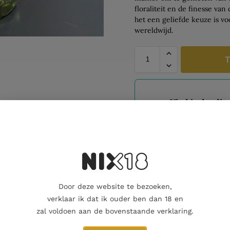
floraliteit en de finesse va
het een geliefde keuze is vo
wereldwijd.
T
Vind je dat dit
of een geliefde
cadeaukaart ko
Dit product al
Nog maar 2 op voorraad!
Door deze website te bezoeken,
verklaar ik dat ik ouder ben dan 18 en
zal voldoen aan de bovenstaande verklaring.