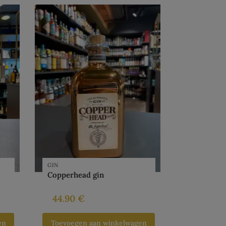
GIN
Copperhead gin
44.90
€
en
Toevoegen aan winkelwagen