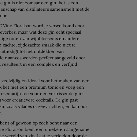
ze gin is niet zomaar een gin; het is een
anschap van distillateurs samensmelt met de
uur.
 G’Vine Floraison word je verwelkomd door
neverbes, maar wat deze gin echt speciaal
emige tonen van wijnbloesems en andere
n zachte, zijdezachte smaak die niet te
 uitnodigt tot het ontdekken van
rale nuances worden perfect aangevuld door
t resulteert in een complex en verfijnd
r veelzijdig en ideaal voor het maken van een
Mix het met een premium tonic en voeg een
 rozemarijn toe voor een verfrissende gin-
is voor creatievere cocktails. De gin past
ten, zoals salades of zeevruchten, en kan ook
.
 bent of gewoon op zoek bent naar een
ne Floraison biedt een unieke en aangename
e wereld van gin. Laat je verleiden door de