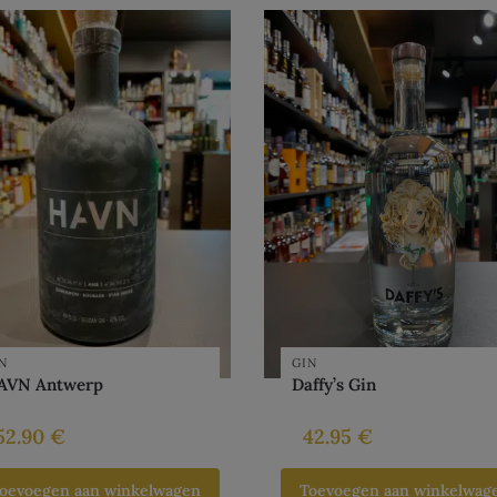
N
GIN
AVN Antwerp
Daffy’s Gin
52.90
€
42.95
€
oevoegen aan winkelwagen
Toevoegen aan winkelwag