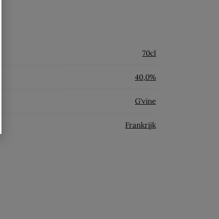
70cl
40,0%
G'vine
Frankrijk