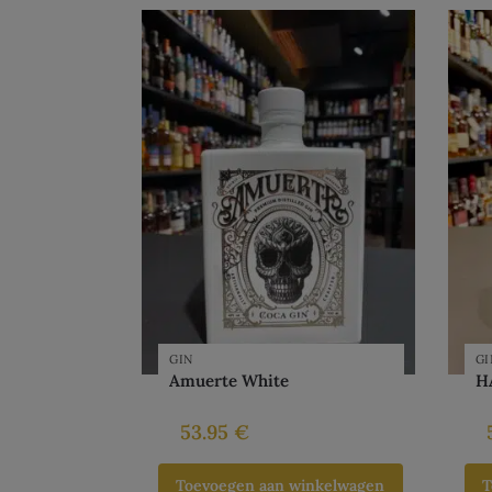
GIN
GI
Amuerte White
H
53.95
€
Toevoegen aan winkelwagen
T