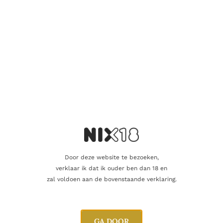
Mond:
gemengd rood fruit, sticky toffee pudding, zwarte
bessen, hints van zoethout, chocolade en noten.
Afdronk:
lang en elegant, met tonen van hazelnoot en
walnoot.
Wat maakt hem uniek
Volledig gerijpt op Oloroso sherryvaten
Triple distilled, non-peated stijl van Hazelburn
Door deze website te bezoeken,
48,2% ABV voor volle expressie
verklaar ik dat ik ouder ben dan 18 en
zal voldoen aan de bovenstaande verklaring.
Beperkte oplage van 10.500 flessen
Zeldzame Campbeltown-release met verzamelwaarde
GA DOOR