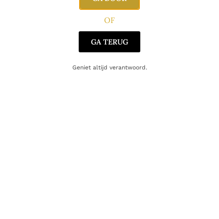
OF
Serveertips
GA TERUG
Neat:
puur om alle sherrylagen te ontdekken
Geniet altijd verantwoord.
Met een paar druppels water:
opent de fruitige en kruidige
tonen verder
Bijpassend:
donkere chocolade, noten of een rijke sigaar
Conclusie
Hazelburn 8 Years Oloroso Sherry Cask Matured 2025 is een
unieke Campbeltown-whisky die de zachte, ongeveerde stijl
van Hazelburn combineert met de kracht en rijkdom van 100%
sherryvatrijping. Beperkt tot 10.500 flessen, een release die