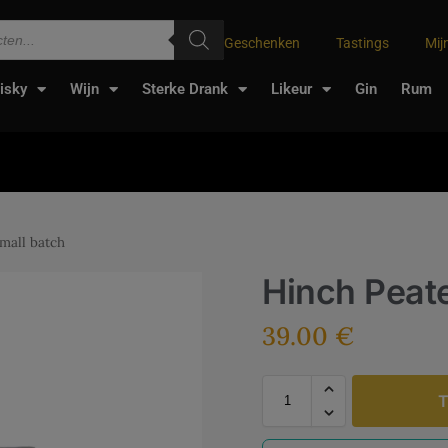
Geschenken
Tastings
Mij
isky
Wijn
Sterke Drank
Likeur
Gin
Rum
mall batch
Hinch Peat
39.00
€
T