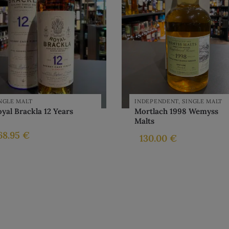
NGLE MALT
INDEPENDENT
,
SINGLE MALT
yal Brackla 12 Years
Mortlach 1998 Wemyss
Malts
68.95
€
130.00
€