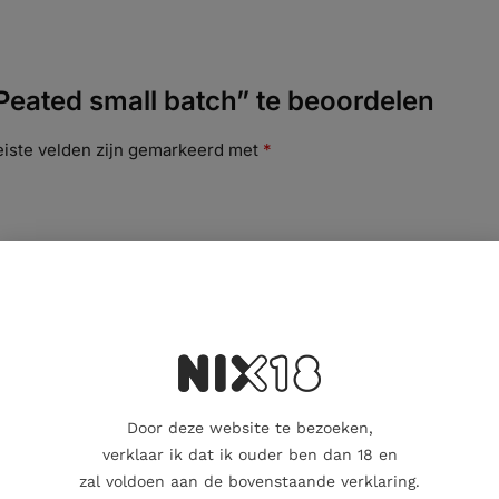
eated small batch” te beoordelen
eiste velden zijn gemarkeerd met
*
Door deze website te bezoeken,
verklaar ik dat ik ouder ben dan 18 en
zal voldoen aan de bovenstaande verklaring.
E-mail