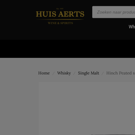
de
inhoud
Wh
Home
Whisky
Single Malt
Hinch Peated s
/
/
/