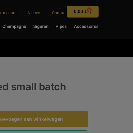
0
0.00
€
n account
Nieuws
Contact
Champagne
Sigaren
Pipes
Accessoires
ed small batch
oevoegen aan winkelwagen