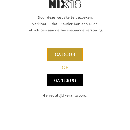
Wat maakt hem uniek
15% ABV – wat hoger dan gemiddeld, geeft meer body en
Door deze website te bezoeken,
warmte
verklaar ik dat ik ouder ben dan 18 en
zal voldoen aan de bovenstaande verklaring.
Langdurige vatrijping (Frans eik, grotendeels nieuw) zorgt
voor belangrijke houtinvloeden én complexiteit
Volle malbec uit Valle de Uco, met intensiteit maar ook
GA DOOR
finesse
OF
Gelimiteerde/precies geconcipieerde fles als eerbetoon aan
Jorge Falasco
GA TERUG
Geniet altijd verantwoord.
Foodpairing
Deze Malbec past geweldig bij: