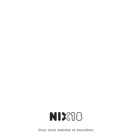
Competition en de San Francisco World Spirits Competition.
Het wordt beschouwd als een van de beste gins ter wereld en is
een uitstekende keuze voor gin-liefhebbers die op zoek zijn
naar een unieke en verfijnde gin-ervaring.
Toevoegen aan winkelwagen
Vind je dat dit product perfect is voor een
vriend of een geliefde? U kunt voor dit
artikel een cadeaukaart kopen!
Dit product als cadeau doen
Nog maar 2 op voorraad!
Door deze website te bezoeken,