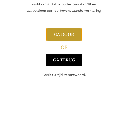
verklaar ik dat ik ouder ben dan 18 en
zal voldoen aan de bovenstaande verklaring.
Aanvullende informatie
GA DOOR
Inhoud
70cl
OF
Alcoholpercentage
40,0%
GA TERUG
Producent
The Kyoto Distillery
Geniet altijd verantwoord.
Oorsprong
Japan
Gerelateerde producten