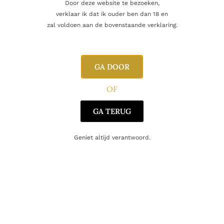
Door deze website te bezoeken,
verklaar ik dat ik ouder ben dan 18 en
Inhoud
70cl
zal voldoen aan de bovenstaande verklaring.
Alcoholpercentage
55,6%
GA DOOR
Blend
Single Malt
OF
Producent
Kilkerran
GA TERUG
Regio
Campbeltown
Geniet altijd verantwoord.
Oorsprong
Schotland
Gerelateerde producten