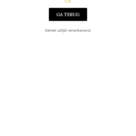
OF
Gerelateerde producten
GA TERUG
Geniet altijd verantwoord.