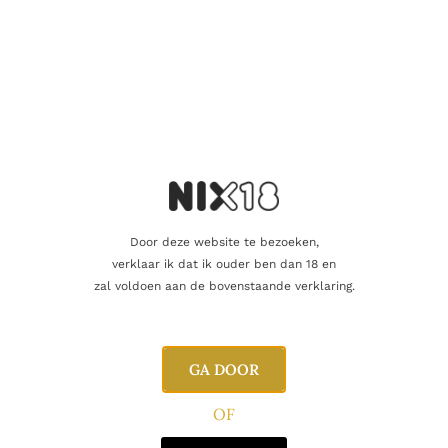
Inhoud
70cl
Alcoholpercentage
40,0%
Blend
Single Malt
D. Johnston & Co., Laphroaig
Producent
Distillery
Door deze website te bezoeken,
Regio
Islay
verklaar ik dat ik ouder ben dan 18 en
zal voldoen aan de bovenstaande verklaring.
Oorsprong
Schotland
GA DOOR
Gerelateerde producten
OF