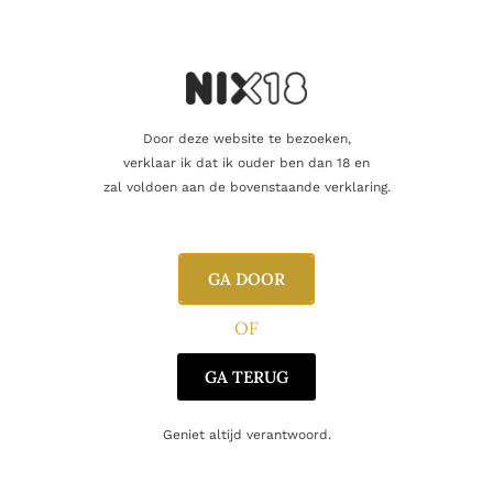
Nog maar 3 op voorraad!
Door deze website te bezoeken,
verklaar ik dat ik ouder ben dan 18 en
zal voldoen aan de bovenstaande verklaring.
Aanvullende informatie
Beoordelingen
0
GA DOOR
OF
Inhoud
50cl
GA TERUG
Producent
Le Calendre
Geniet altijd verantwoord.
Regio
Veneto