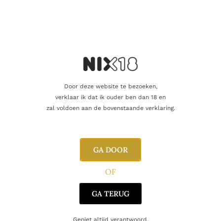
Blend
Single Malt
Signatory Vintage Scotch Wisky
Producent
Co. Ltd.
,
Macduff
Regio
Highland
Door deze website te bezoeken,
Oorsprong
Schotland
verklaar ik dat ik ouder ben dan 18 en
zal voldoen aan de bovenstaande verklaring.
Gerelateerde producten
GA DOOR
OF
GA TERUG
Geniet altijd verantwoord.