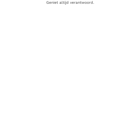
Geniet altijd verantwoord.
E-mail
Gerelateerde producten