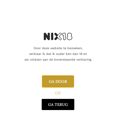
Wees de eerste om “Macduff 17Y 2006
Asta Morris” te beoordelen
Je e-mailadres wordt niet gepubliceerd.
Vereiste velden zijn
gemarkeerd met
*
Je waardering
*
Door deze website te bezoeken,
verklaar ik dat ik ouder ben dan 18 en
Je beoordeling
*
zal voldoen aan de bovenstaande verklaring.
GA DOOR
OF
GA TERUG
Naam