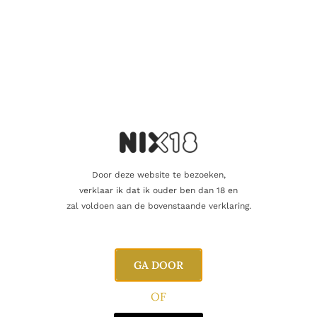
Naam
E-mail
Door deze website te bezoeken,
verklaar ik dat ik ouder ben dan 18 en
zal voldoen aan de bovenstaande verklaring.
GA DOOR
Gerelateerde producten
OF