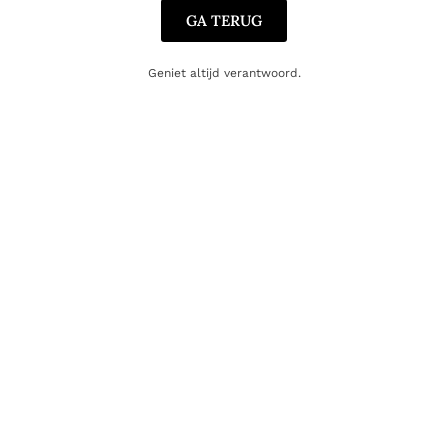
GA TERUG
Geniet altijd verantwoord.
SINGLE MALT
Kilkerran 12 Years 46%
SINGLE MALT