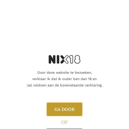
Naam
E-mail
Door deze website te bezoeken,
verklaar ik dat ik ouder ben dan 18 en
zal voldoen aan de bovenstaande verklaring.
GA DOOR
Gerelateerde producten
OF