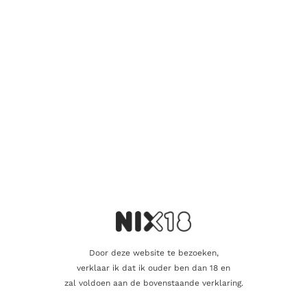
zijdeachtige textuur op de tong. Het heeft een lange, warme
afdronk met een licht drogend effect.
Miltonduff is een distilleerderij die gelegen is in de Speyside-
regio van Schotland en werd opgericht in 1824. De whisky van
Miltonduff is relatief onbekend bij het grote publiek, maar is
zeer gewaardeerd door whisky-kenners vanwege de kwaliteit
van de whisky en de bijzondere smaakprofielen.
Aanvullende informatie
Inhoud
70cl
Door deze website te bezoeken,
Alcoholpercentage
43,0%
verklaar ik dat ik ouder ben dan 18 en
zal voldoen aan de bovenstaande verklaring.
Blend
Single Malt