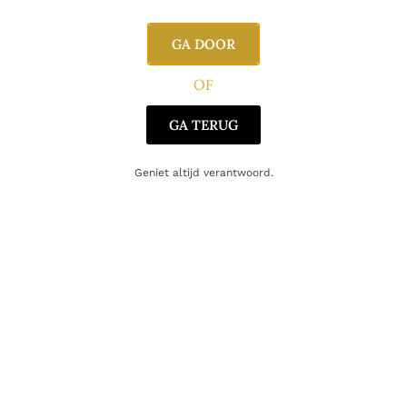
Producent
Gordon & MacPhail
GA DOOR
Regio
Speyside
OF
Oorsprong
Schotland
GA TERUG
Geniet altijd verantwoord.
Gerelateerde producten