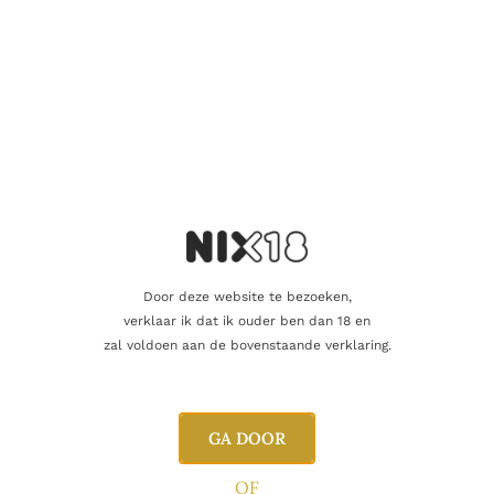
Aanvullende informatie
Inhoud
70cl
Alcoholpercentage
43,4%
Blend
Single Malt
Door deze website te bezoeken,
Producent
Mortlach Distillery
verklaar ik dat ik ouder ben dan 18 en
zal voldoen aan de bovenstaande verklaring.
Regio
Speyside
Oorsprong
Schotland
GA DOOR
OF