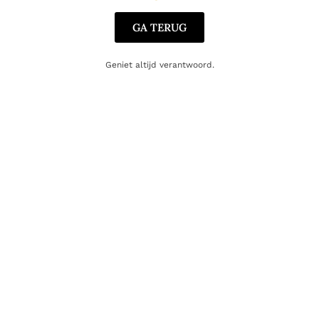
Gerelateerde producten
GA TERUG
Geniet altijd verantwoord.