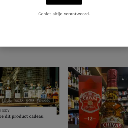
Geniet altijd verantwoord.
HISKY
e dit product cadeau