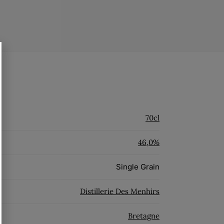
70cl
46,0%
Single Grain
Distillerie Des Menhirs
Bretagne