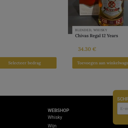
BLENDED
,
WHISKY
Chivas Regal 12 Years
34.30
€
Selecteer bedrag
Toevoegen aan winkelwag
SCHR
Nie
WEBSHOP
Whisky
Wijn