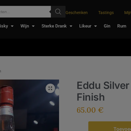
Geschenken
Tastings
Mij
isky
Wijn
Sterke Drank
Likeur
Gin
Rum
h
Eddu Silve
Finish
65.00
€
Toevoe