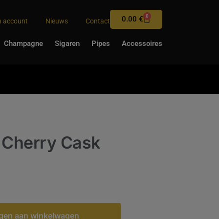
0
0.00
€
n account
Nieuws
Contact
Champagne
Sigaren
Pipes
Accessoires
r Cherry Cask
gen aan winkelwagen