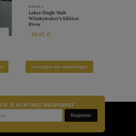
WHISKY
Lakes Single Malt
Whiskymaker’s Edition
Rivea
89.95
€
en
Toevoegen aan winkelwagen
IJF JE IN OP ONZE NIEUWSBRIEF
uwsbrief
Registreer