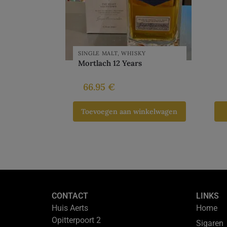
SINGLE MALT
,
WHISKY
Mortlach 12 Years
66.95
€
Toevoegen aan winkelwagen
CONTACT
LINKS
Huis Aerts
Home
Opitterpoort 2
Sigaren