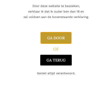
Beoordelingen
0
Door deze website te bezoeken,
verklaar ik dat ik ouder ben dan 18 en
zal voldoen aan de bovenstaande verklaring.
Inhoud
70cl
Alcoholpercentage
61,3%
GA DOOR
Blend
Single Malt
OF
Regio
Islay
GA TERUG
Producent
Bruichladdich Distillery
Geniet altijd verantwoord.
Oorsprong
Schotland
Gerelateerde producten