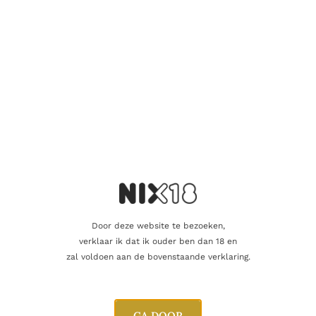
Herkomst & rijping
Deze whisky werd gedistilleerd rond 2010–2011 en na 14 jaar
rijping gebotteld door Signatory Vintage. De rijping gebeurde
op een combinatie van
first fill sherryvaten en bourbon
hogsheads
, wat zorgt voor een mooie balans tussen zoetheid,
kruidigheid en frisheid.
Het Orkney-klimaat en de invloed van de zee geven deze
whisky zijn kenmerkende
maritieme en licht rokerige stijl
,
subtieler dan Islay maar uiterst verfijnd.
Door deze website te bezoeken,
verklaar ik dat ik ouder ben dan 18 en
zal voldoen aan de bovenstaande verklaring.
Proefnotities
Neus
GA DOOR