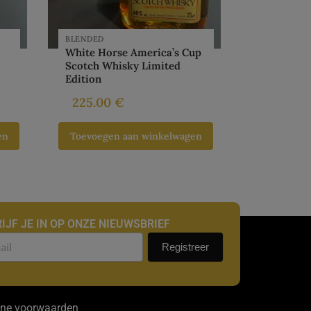
BLENDED
White Horse America’s Cup
Scotch Whisky Limited
Edition
225.00
€
en
Toevoegen aan winkelwagen
IJF JE IN OP ONZE NIEUWSBRIEF
uwsbrief
Registreer
ne voorwaarden