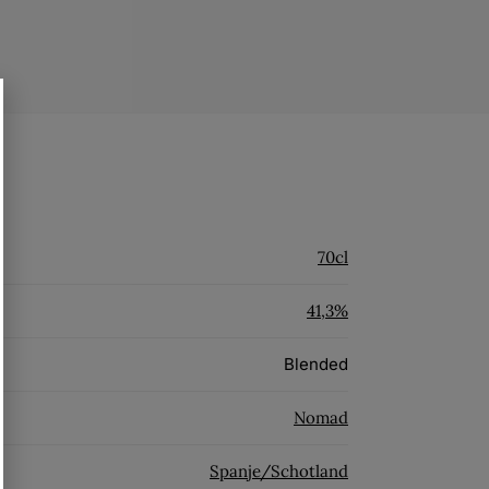
70cl
41,3%
Blended
Nomad
Spanje/Schotland