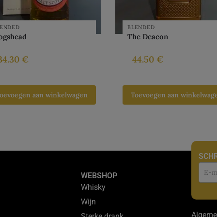
LENDED
BLENDED
ogshead
The Deacon
34.30
€
44.50
€
oevoegen aan winkelwagen
Toevoegen aan winkelwag
SCHR
Nie
WEBSHOP
Whisky
Wijn
Algeme
Sterke drank