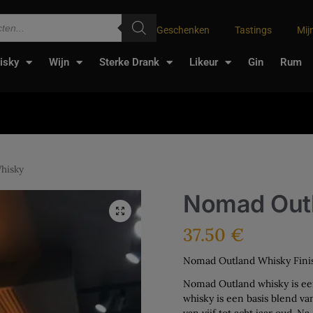
Geschenken
Tastings
Mij
isky
Wijn
Sterke Drank
Likeur
Gin
Rum
hisky
Nomad Out
37.50
€
Nomad Outland Whisky Finis
Nomad Outland whisky is ee
whisky is een basis blend va
van vijf tot acht jaar oud. 