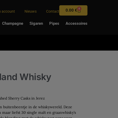
0
0.00
€
n account
Nieuws
Contact
Champagne
Sigaren
Pipes
Accessoires
land Whisky
hed Sherry Casks in Jerez
n buitenbeentje in de whiskywereld. Deze
n maar liefst 30 single malt en graanwhisky’s
Na de blending gaat de whisky nog eens voor