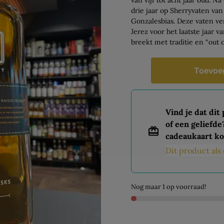
drie jaar op Sherryvaten 
Gonzalesbias. Deze vaten ve
Jerez voor het laatste jaar v
breekt met traditie en “out o
Toevoe
Vind je dat dit
of een geliefde
cadeaukaart ko
Dit product al
Nog maar 1 op voorraad!