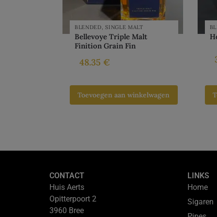
BLENDED
,
SINGLE MALT
B
Bellevoye Triple Malt
H
Finition Grain Fin
48.35
€
Toevoegen aan winkelwagen
T
CONTACT
LINKS
Huis Aerts
Home
Opitterpoort 2
Sigaren
3960 Bree
Pipes