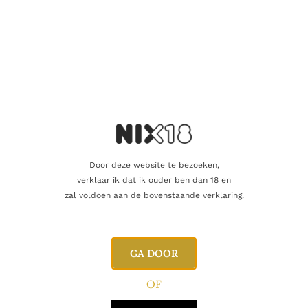
Aanvullende informatie
Inhoud
70cl
Blend
Blended
Door deze website te bezoeken,
Producent
The Maltman
verklaar ik dat ik ouder ben dan 18 en
zal voldoen aan de bovenstaande verklaring.
Oorsprong
Schotland
GA DOOR
Gerelateerde producten
OF