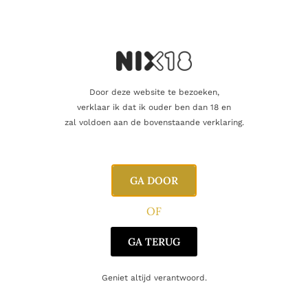
Vind je dat dit product perfect is voor een
vriend of een geliefde? U kunt voor dit
artikel een cadeaukaart kopen!
Dit product als cadeau doen
Door deze website te bezoeken,
verklaar ik dat ik ouder ben dan 18 en
Nog maar 13 op voorraad!
zal voldoen aan de bovenstaande verklaring.
GA DOOR
Aanvullende informatie
OF
GA TERUG
Inhoud
75cl
Geniet altijd verantwoord.
Producent
Panamera