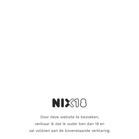
Vind je dat dit product perfect is voor een
vriend of een geliefde? U kunt voor dit
artikel een cadeaukaart kopen!
Dit product als cadeau doen
Nog maar 1 op voorraad!
Aanvullende informatie
Door deze website te bezoeken,
verklaar ik dat ik ouder ben dan 18 en
Inhoud
70cl
zal voldoen aan de bovenstaande verklaring.